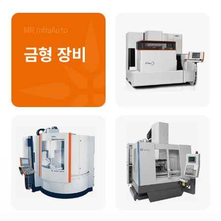
MR InfraAuto
금형 장비