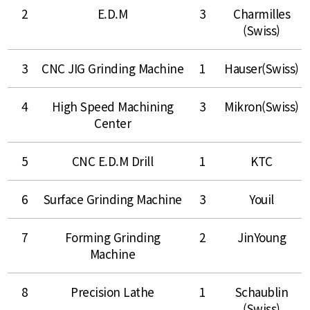
2
E.D.M
3
Charmilles
(Swiss)
3
CNC JIG Grinding Machine
1
Hauser(Swiss)
4
High Speed Machining
3
Mikron(Swiss)
Center
5
CNC E.D.M Drill
1
KTC
6
Surface Grinding Machine
3
Youil
7
Forming Grinding
2
JinYoung
Machine
8
Precision Lathe
1
Schaublin
(Swiss)